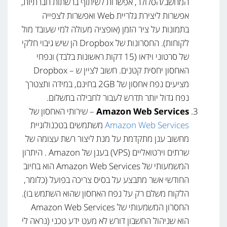
המחשב/הסלולר, אפשרות לשיתוף ברשתות חברתיות,
אפשרות ליצירת גלריית Web ואפשרות לצפייה
בתמונות על ציר הזמן (אופציה מעולה למי שעובד מול
לקוחות). החסרונות של Dropbox הן שיש גיבוי חלקי
של סרטוני וידאו (15 דקות ראשונות בלבד) ונפחי
האחסון יחסית קטנים. חשוב לציין ש – Dropbox
מציעים נפח אחסון של 2GB בחינם, במידה ותצטרך
נפח גדול יותר תדרש לעבור לחבילה בתשלום.
Amazon Web Services
– שירותי האחסון של
Amazon Web Services
משתמשים בטכנולוגיית
מחשוב ענן מתקדמת על מנת ליצור רשת עצומה של
שרתים וירטואליים (VPS) בענן של Amazon . היתרון
המשמעותי של Amazon Web Services הוא בחיוב
החודשי אשר מתבצע על בסיס צריכה בפועל (כלומר,
הלקוח משלם רק על נפח האחסון שהוא השתמש בו).
החסרון המשמעותי של Amazon Web Services
הוא שניהול החשבון דורש לא מעט ידע טכני (נראה לי