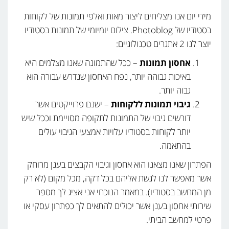
אחסון
מידי יום אנו מצליחים ליצור מאות ואלפי תמונות של לקוחות
תמונות
בסטודיו של Photoblog. צילום יומיומי של תמונות בסטודיו
בענן
יוצר לנו 2 אתגרים טכנולוגיים:
–
אחסון תמונות
– ככל שהתמונה שאנו מצלמים היא
במה
באיכות גבוהה יותר, נפח האחסון שנדרש עבורה הוא
כדאי
גבוה יותר.
גיבוי תמונות ללקוחות
– ישנם פרוייקטים אשר
להשתמש?
דורשים גיבוי של התמונות לתקופה מסויימת וככל שיש
יותר לקוחות בסטודיו עלויות אמצעי הגיבוי עולים
בהתאמה.
הפתרון שאנו מצאנו הוא אחסון וגיבוי הקבצים בענן מרוחק
אשר מאפשר לנו לגשת אליהם בכל דקה, מכל מקום (לא רק
מן המחשב בסטודיו). במאמר הנוכחי אני אציג לך מספר
שירותי אחסון בענן אשר יכולים להתאים לך כפתרון עסקי או
פרטי למחשב הביתי.